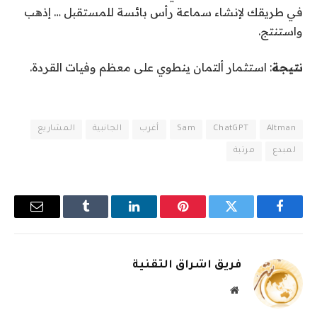
في طريقك لإنشاء سماعة رأس بائسة للمستقبل … إذهب
واستنتج.
نتيجة
: استثمار ألتمان ينطوي على معظم وفيات القردة.
Altman
ChatGPT
Sam
أغرب
الجانبية
المشاريع
لمبدع
مرتبة
فيسبوك
تويتر
بينتيريست
لينكدإن
Tumblr
البريد
الإلكترو
فريق اشراق التقنية
موقع
الويب