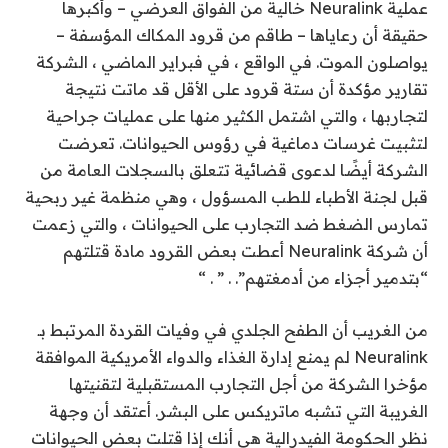
عملية Neuralink خالية من الفواق العرضي – وأكبرها
حقيقة أن رعاياها – طاقم من قرود المكاك المؤسفة –
يواصلون الموت. في الواقع ، في فبراير الماضي ، الشركة
تقارير مؤكدة
أن ستة قرود على الأقل قد ماتت نتيجة
لتجاربها ، والتي اشتمل الكثير منها على عمليات جراحية
لتثبيت غرسات دماغية في رؤوس الحيوانات. تعرضت
الشركة أيضًا لدعوى قضائية تتعلق بالسجلات العامة من
قبل لجنة الأطباء للطب المسؤول ، وهي منظمة غير ربحية
تمارس الضغط ضد التجارب على الحيوانات ، والتي زعمت
أن شركة Neuralink أعطت بعض القرود مادة قتلتهم
“بتدمير أجزاء من أدمغتهم”. . ” . “
من الغريب أن الطفح الجلدي في وفيات القردة المرتبط بـ
Neuralink لم يمنع إدارة الغذاء والدواء الأمريكية
الموافقة
مؤخرا
الشركة من أجل التجارب المستقبلية لتقنيتها
الغريبة التي تشبه ماتريكس على البشر. أعتقد أن وجهة
نظر الحكومة الفيدرالية هي أنك إذا قتلت بعض الحيوانات