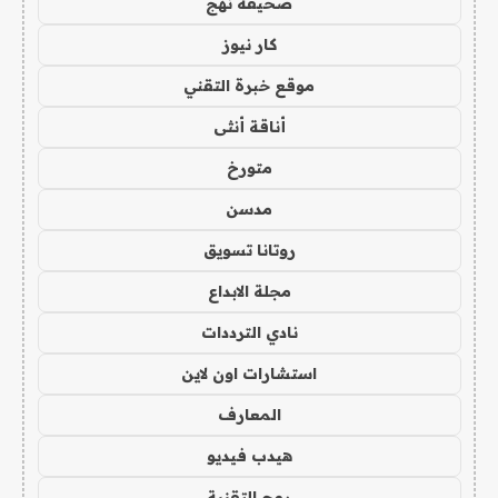
صحيفة نهج
كار نيوز
موقع خبرة التقني
أناقة أنثى
متورخ
مدسن
روتانا تسويق
مجلة الابداع
نادي الترددات
استشارات اون لاين
المعارف
هيدب فيديو
رمح التقنية