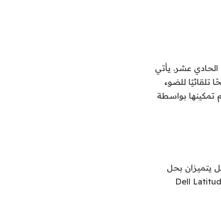
بواسطة معالجات Intel Core vPro من الجيل الحادي عشر. يأتي
تلقائيًا للضوء
الكمبيوتر المحمول بتقنية ExpressSign-in 2.0 التي تم تمكينها بواسطة
Dell جهازين قابلين للفصل يتميزان بحل
Comfort للضوء الأزرق المنخفض. تحتوي أجهزة الكمبيوتر المحمولة Dell Latitude