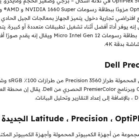
سيتوفر الطراز OptiPlex 5090 في ثلاثة أشكال – برجي وصغير الحجم ومايكر
Plex 5090 Tower
5090 بما يصل إلى بطاقة رسومات Micro Intel Gen 12 
اشة بدقة 4K.
Dell Pre
ComfortView Plus وبرنامج PremierColor الحصري 