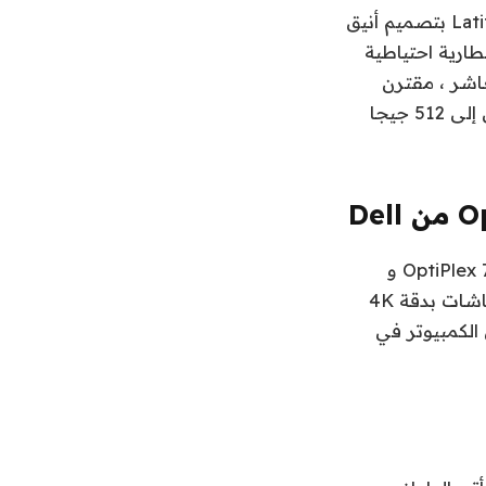
أحدث جهاز Chromebook متطور من Dell ، يأتي جهاز Latitude 7410 Chromebook بتصميم أنيق
Low ويقال أنه يأتي مع بطارية احتياطية
النواة من الجيل العاشر ، مقترن
بذاكرة وصول عشوائي تصل إلى 16 جيجا بايت ، ورسومات Intel UHD ، وما يصل إلى 512 جيجا
تشمل أحدث مجموعة من أجهزة الكمبيوتر المكتبية من Dell الطرازين OptiPlex 7090 Ultra و
OptiPlex 3090 Ultra. يقال إن أجهزة الكمبيوتر المكتبية تدعم ما يصل إلى أربع شاشات بدقة 4K
الكمبيوتر في