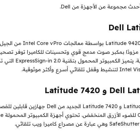
دث مجموعة من الأجهزة من Dell.
Dell La
يتم تشغيل الطراز Latitude 9420 
مزودًا بمكبر صوت مدمج قوي وتحسينات للكاميرا توفر تصحيحًا 
وضبابية في الخلفية. يتميز 
 Latitude 7420
يعد الطراز Latitude 7320 و Latitude 7420 الجديد من 
View Plus