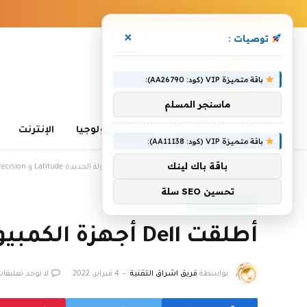
×
توصيات :
باقة متميزة VIP (كود: AA26790):
ماسنجر المسلم
الرئيسية
تعلم التكنولوجيا
الإنترنت
باقة متميزة VIP (كود: AA11138):
باقة باك لينك
الرئيسية
»
أطلقت Dell أجهزة الكمبيوتر المحمولة الجديدة Latitude و Precision في الهند
تحسين SEO سلة
مراجعات المنتجات
أطلقت Dell أجهزة الكمبيوتر المحمولة الجديدة Latitude و Precision في الهند
بواسطة
فريق اشراق التقنية
4 فبراير، 2022
لا توجد تعليقات