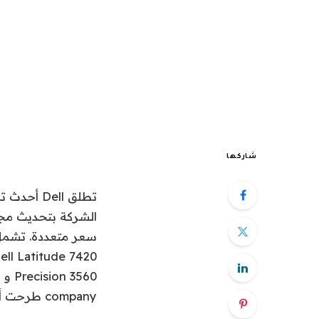
شاركها
تطلق Dell
company طرحت أيضًا جهاز Chromebook متطورًا يبدأ بسعر RS 94،500.