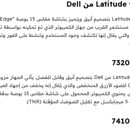
Context Sensin والتي يقال إنها تكتشف وجود المستخدم وتنشط على الفور
يأتي الطراز Latitude 7320 من Dell بتصميم أنيق وقابل للفصل. يأتي الجها
ComfortView Plus للضوء الأزرق المنخفض والذي يُقال إنه يخفف من إجهاد 
T).