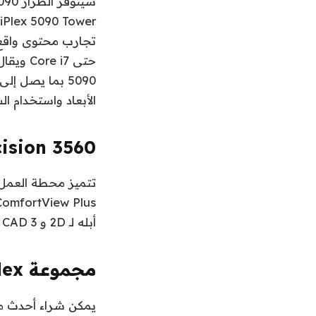
الأبعاد واستخدام الش
cision 3560
أبله لـ 2D و 3 D CAD ، بالإضافة إلى إعداد التقارير وتحليل البيانات.
مجموعة Latitude ، Precision ، OptiPlex الجديدة من Dell