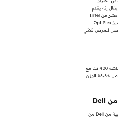
و. يأتي الطراز
Opti مزودًا ببطاقة رسومات NVIDIA 1660 Super و AMD® ويقال إنه يقدم
تجارب محتوى واقع افتراضي تجارية دخول. يتميز الجهاز بمعالجات الجيل الحادي عشر من Intel
حتى Core i7 ويقال إنه يوفر أداءً أفضل أثناء تشغيل تطبيقات متعددة أو كبيرة. يتميز OptiPlex
ويقال إنه يقدم صورًا أفضل للعرض ثلاثي
تتميز محطة العمل المحمولة طراز Precision 3560 من طرازات 100٪ sRGB وشاشة 400 نت مع
من Dell. يقال إن محطة العمل خفيفة الوزن
يمكن شراء أحدث مجموعة من أجهزة الكمبيوتر المحمولة وأجهزة الكمبيوتر المكتبية من Dell من