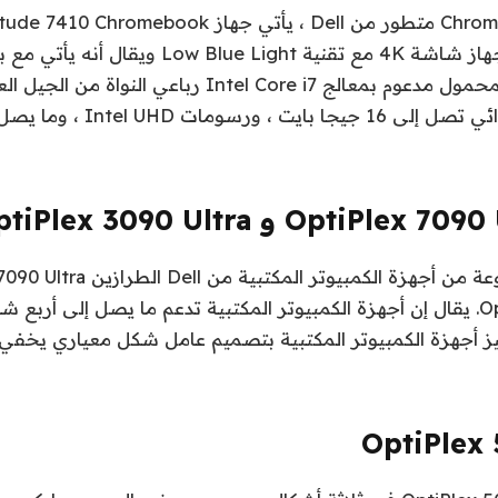
ومضغوط. يحزم الجهاز شاشة 4K مع تقنية  Blue Light
طويلة. الكمبيوتر المحمول مدعوم بمعالج Intel Core i7 رباعي 
ز أجهزة الكمبيوتر المكتبية بتصميم عامل شكل معياري يخفي 