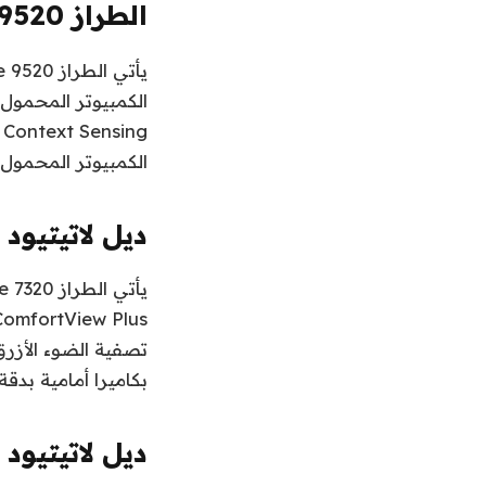
الطراز Latitude 9520 من Dell
g
الكمبيوتر المحمول.
ديل لاتيتيود 7320
بكاميرا أمامية بدقة 5 ميجابكسل مع تقليل الضوضاء المؤقتة (NR
ديل لاتيتيود 7410