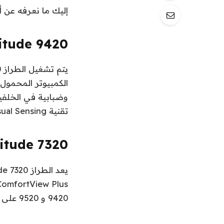
إليك ما نعرفه عن أح
titude 9420
الكمبيوتر المحمول 
تقنية Intel Visual Sensing لتنشيط وقفل تلقائي أسرع وأكثر موثوقية.
Dell Latitude 7320 و
9420 و 9520 على SafeShutter وهي عبارة عن مصراع كاميرا ويب تلقائي.