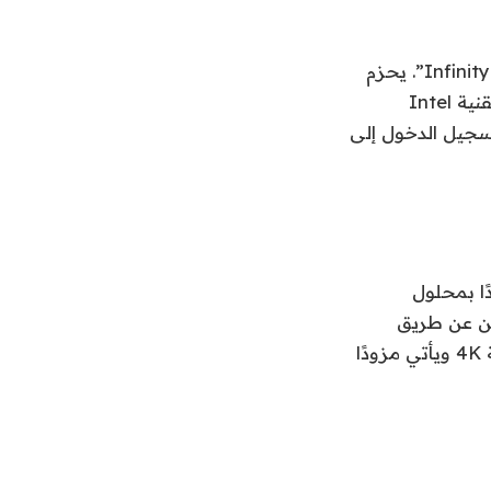
يأتي الطراز Latitude 9520 بتصميم أنيق ويتميز بشاشة مقاس 15 بوصة “InfinityEdge”. يحزم
الكمبيوتر المحمول مستشعر القرب من جهاز الكمبيوتر الذي تم تمكينه بواسطة تقنية Intel
 وتسجيل الدخول إلى
ز مزودًا بمحلول
العين عن طريق
تصفية الضوء الأزرق. يحتوي الكمبيوتر المحمول على شاشة مقاس 13 بوصة بدقة 4K ويأتي مزودًا