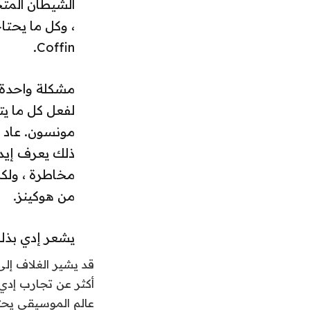
الشيطان المت
Coffin.
مشكلة واحدة ف
لفعل كل ما يتط
مونسون. عاد و
ذلك يعرف إيدي
مخاطرة ، ولكن
من هوكينز.
يشعر إدي بذلك: 1984 ستكون 
أكثر عن تجارب إدي
عالم الموسيقى يحتو