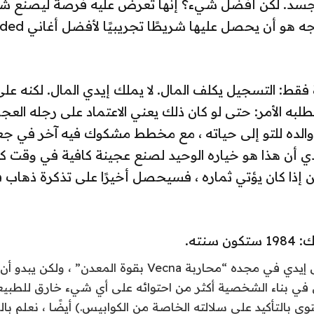
جسد. لكن أفضل شيء؟ إنها تعرض عليه فرصة ليصنع شي
، وكل ما يحتاجه هو أن يحصل علي
قط: التسجيل يكلف المال. لا يملك إيدي المال. لكنه على
لبه الأمر: حتى لو كان ذلك يعني الاعتماد على رجله العجوز
الده للتو إلى حياته ، مع مخطط مشكوك فيه آخر في جعب
 أن هذا هو خياره الوحيد لصنع عجينة كافية في وقت كاف
 إذا كان يؤتي ثماره ، فسيحصل أخيرًا على تذكرة ذهاب
سنته.
قد يشير الغلاف إلى إيدي في مجده “محاربة Vecna ​​بقوة المعدن
 في بناء الشخصية أكثر من احتوائه على أي شيء خارق للطبيعة
ي بالتأكيد على سلالته الخاصة من الكوابيس.) أيضًا ، نعلم با