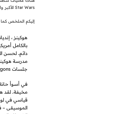
Star Wars الأكبر والأفضل.
إليكم الملخص كما ك
هوكينز ، إندي
بالكامل أمريك
دائم. لحسن ال
مدرسة هوكينز ا
جلسات Dungeons & Dragons مع Hellfire Club والعربات مع فرقته؟
في أسوأ حانة
مخيفة. لقد ه
قياسي في لوس
الموسيقى – فق