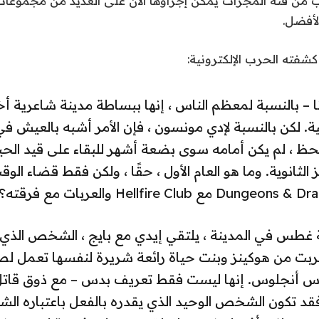
شفته الحرب الإلكترونية:
انا – بالنسبة لمعظم الناس ، إنها ببساطة مدينة شاعرية 
ية. لكن بالنسبة لإدي مونسون ، فإن الأمر أشبه بالعيش ف
حظ ، لم يكن أمامه سوى بضعة أشهر للبقاء على قيد الحي
لثانوية. وما هو العام الأول ، حقًا ، ولكن فقط قضاء الوق
 غطس في المدينة ، يلتقي إيدي مع بايج ، الشخص الذ
ربت من هوكينز وبنت حياة رائعة شريرة لنفسها تعمل لص
 أنجلوس. إنها ليست فقط تعريف بدس – مع ذوق قات
د تكون الشخص الوحيد الذي يقدره بالفعل باعتباره الشاع