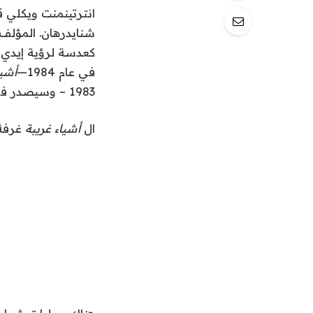
انترتينمنت ويكلي
ق
شنايدرهان. المؤل
كعدسة لرؤية إيدي 
في عام 1984—
أشيا
1983 – وسيصدر في 31 أكتوبر.
ال
أشياء غريبة
غرفة الكتاب شا