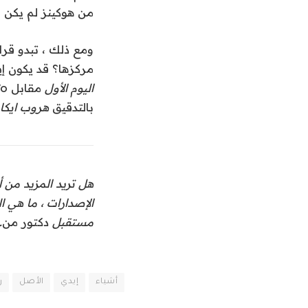
من هوكينز لم يكن في بطاقات إيدي … ف
ومع ذلك ، تبدو قر
مركزها؟ قد يكون إي
اليوم الأول
مقابل Lupita Nyong’o
بالتدقيق
هروب ايك
هل تريد المزيد من أخبار io9؟ تحقق من متى ت
الإصدارات ، ما هي ال
مستقبل
دكتور من
.
أشياء
إيدي
الأصل
ر