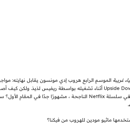
اء غريبة
الموسم الرابع هروب إدي مونسون
يقابل نهايته
: مواج
أثناء تشغيله بواسطة
ريفيس لذيذ
. ولكن كيف أصبح
لعبه جوزيف كوين في سلسلة Netflix الناجحة ، مشهورًا جدًا في المقام
ستخدمها ماثيو مودين للهروب من فيكنا؟