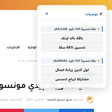
×
توصيات :
باقة متميزة VIP (كود: AA11138):
باقة باك لينك
تحسين SEO سلة
الرئيسية
تعلم التكنولوجيا
الإنترنت
باقة متميزة VIP (كود: AA38045):
الرئيسية
»
أشياء غريبة ‘إيدي مونسون: رواية قصة الأصل قادمة
اول اثنين ريادة اعمال
تقنية
مشاركة ارباح ادسنس
أشياء غريبة ‘إيدي مونسو
بواسطة
فريق اشراق التقنية
13 أبريل، 2023
لا توجد تعليقات