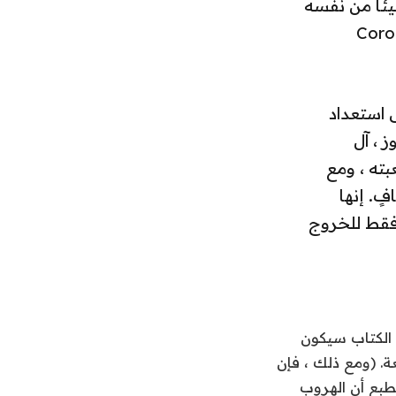
ئًا من نفسه
ها شريطًا تجريبيًا لأفضل أغاني Coroded
 استعداد
 ، آل
ته ، ومع
ٍ. إنها
 فقط للخروج
” ، ولكن يبدو أن الكتاب سيكون
. (ومع ذلك ، فإن
لطبع أن الهروب