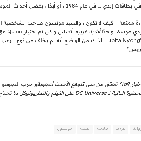
ي عام 1984 ، أو أبدًا ، بفضل أحداث الموسم الرابع.
اءة ممتعة – كيف لا تكون ، والسيد مونسون صاحب الشخصية ال
دي موسمًا واحدًا
أشياء غريبة
أتساءل ولكن
تم اختيار Quinn مؤخرًا
، لذلك من الواضح أنه لم يخاف من نوع الرعب
اروس
؟
توقع الأحدث
أعجوبة
و
حرب النجوم
و
س
خطوة التالية لـ
DC Universe على الفيلم والتلفزيون
وكل ما تحتاج
واية
غريبة
قادمة
قصة
مونسون