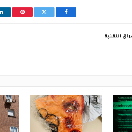
فيسبوك
تويتر
بينتيريست
ل
اق التقنية