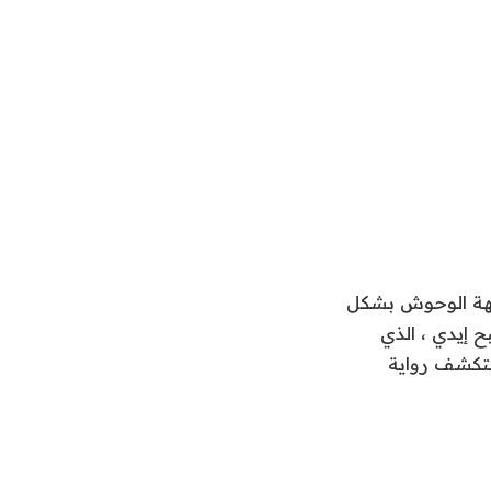
هة الوحوش بشكل
 إيدي ، الذي
 الأول؟ ستكشف رواية