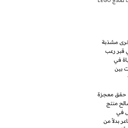
هناك عمليات شطب من فئة المجرات يمكن إجراؤها الآن على العديد من مجموعات نماذج LEGO
أخرى مشذبة
ي قبر رعب
اة في
ت بين
ي حقق معجزة
الح منتج
ل في
ر بدلاً من