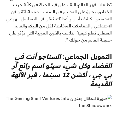
تطلعات قهر العالم. البقاء على قيد الحياة في كآبة حرب
الخنادق. يجرؤ على التحليق في السماء المميتة. أتقن فن
التجسس لكشف أسرار أعدائك. تنقل في التسلسل الهرمي
الاجتماعي والمعاملات المخادعة لكل من النبلاء والعالم
السفلي. تعلم كيفية التلاعب بالقوى الغريبة التي تؤثر على
حقيقة العالم من حولك “.
التمويل الجماعي:
السناج
و
أنت في
الفضاء وكل شيء سيئ
و
اسم رائع آر
بي جي ، أكشن 12 سينما ، قبر الآلهة
القديمة