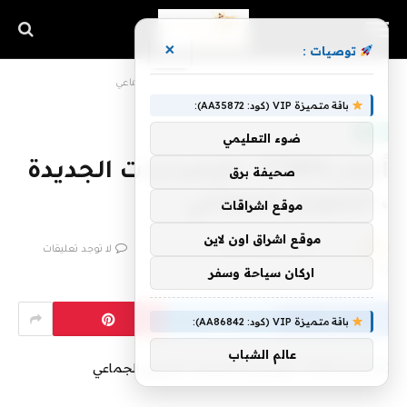
×
توصيات :
الرئيسية
»
أخبار TTRPG ، الإصدارات الجديدة ، التمويل الجماعي
باقة متميزة VIP (كود: AA35872):
تقنية
ضوء التعليمي
أخبار TTRPG ، الإصدارات الجديدة
صحيفة برق
، التمويل الجماعي
موقع اشراقات
موقع اشراق اون لاين
بواسطة
فريق اشراق التقنية
7 مارس، 2023
لا توجد تعليقات
اركان سياحة وسفر
5 دقائق
باقة متميزة VIP (كود: AA86842):
عالم الشباب