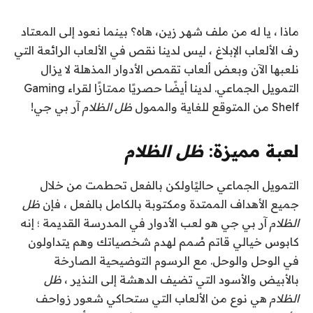
ماذا ، يا له من ملف
شهر زين
، هاه؟ بينما نعود إلى المعتاد
رف الألعاب
الإبلاغ ، ليس لدينا نقص في الألعاب الرائعة التي
نلعبها الآن وبعض ألعاب تقمص الأدوار المذهلة
لا يزال
التمويل الجماعي
. لدينا أيضًا حصريًا ممتازًا لقراء Gaming
Shelf من المتوقع للغاية والممول
ظل الظلام
آر بي جي!
لعبة مميزة:
ظل الظلام
التمويل الجماعي حاليًا
ولكن بالفعل تحطمت من خلال
جميع الأهداف الممتدة ومكتوبة بالكامل بالفعل ، فإن
ظل
الظلام
آر بي جي
هو لعب الأدوار في المدرسة القديمة ؛ إنه
كابوس خيالي قاتم صُمم لهدم شخصياتك وهم يتداولون
في الوحل والوحل. مع الرسوم التوضيحية الصارخة
بالأبيض والأسود التي تضيف الدهشة إلى النذير ،
ظل
الظلام
هي نوع من الألعاب التي ستحاكي شعور زواحف