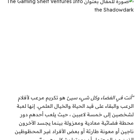
“
أنت في الفضاء وكل شيء سيئ
هو تكريم مرعب لأفلام
الرعب والبقاء على قيد الحياة والخيال العلمي.
إنها لعبة
لشخصين إلى خمسة لاعبين ، حيث يلعب أحدهم دور
محطة فضائية معادية ومعزولة بينما يجسد الآخرون
ناجين أو معونة طارئة أو بعض الأفراد غير المحظوظين
الذين من المحتمل أن يموتوا بشكل رهيب “.