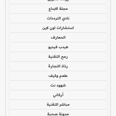
مجلة الابداع
نادي الترددات
استشارات اون لاين
المعارف
هيدب فيديو
رمح التقنية
رذاذ التجارة
طعم وكيف
شهود نت
أركاني
مباشر التقنية
مدونة صحبة