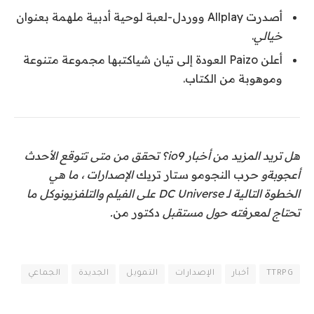
أصدرت Allplay ووردل
-لعبة لوحية أدبية ملهمة بعنوان
خيالي
.
أعلن Paizo العودة إلى
تيان شيا
كتبها مجموعة متنوعة
وموهوبة من الكتاب.
هل تريد المزيد من أخبار io9؟ تحقق من متى تتوقع الأحدث
أعجوبة
و
حرب النجوم
و
ستار تريك
الإصدارات ، ما هي
الخطوة التالية لـ
DC Universe على الفيلم والتلفزيون
وكل ما
تحتاج لمعرفته حول مستقبل
دكتور من
.
TTRPG
أخبار
الإصدارات
التمويل
الجديدة
الجماعي