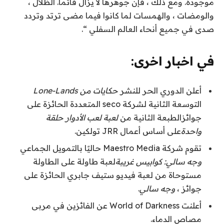
موجودة.
ومع ذلك ، فإن جوهرها لا يزال قائما. الظلال ،
والومضات ، والهمسات لما كانوا فيما مضى ترتد وتردد
صدى في جميع أنحاء العالم السفلي “.
في اخبار اخرى:
أعلن الدوري الحر للنشر
حكايات من Lone-Lands
التوسعة الثانية لشركة seco المتعددة الحائزة على
جوائز
الطبعة الثانية من
لعبة لعب الأدوار حلقة
واحدة
على أساس أعمال JRR تولكين.
تقوم شركة Maestro Media حاليًا بالتمويل الجماعي
وجه سالي: كوابيس غريبة
لعبة طاولة على الطاولة
مستوحاة من لعبة فيديو ستيف جابري الحائزة على
جوائز ،
وجه سالي
.
أعلنت World of Darkness عن الفائزين في
مربى
مصاص الدماء
.