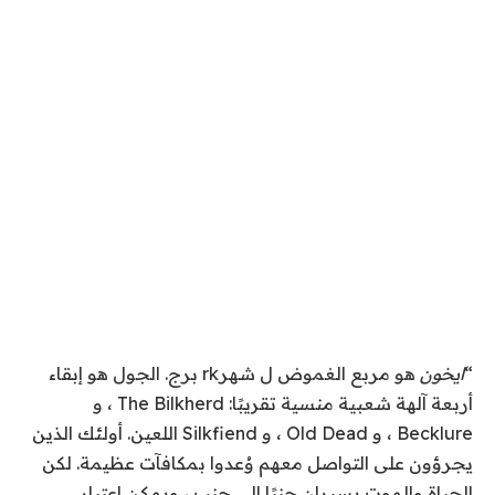
“
ايخون
هو مربع الغموض ل
شهر
rk برج.
الجول هو
إبقاء
أربعة آلهة شعبية منسية تقريبًا:
The Bilkherd ، و
Becklure ، و Old Dead ، و Silkfiend اللعين. أولئك الذين
يجرؤون على التواصل معهم وُعدوا بمكافآت عظيمة. لكن
الحياة والموت يسيران جنبًا إلى جنب ، ويمكن اعتبار